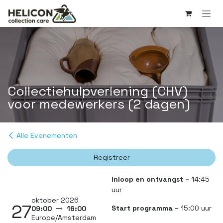
Overslaan naar inhoud
Collectie­hulpverlening (CHV)
voor medewerkers (2 dagen)
Alle Evenementen
Registreer
Inloop en ontvangst –
14:45
uur
oktober 2026
27
Start programma –
15:00 uur
09:00
16:00
Europe/Amsterdam