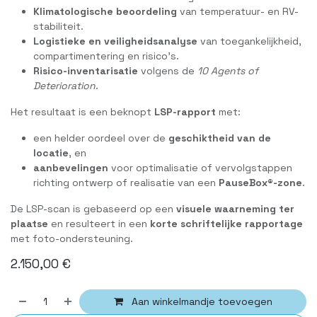
Klimatologische beoordeling
van temperatuur- en RV-
stabiliteit.
Logistieke en veiligheidsanalyse
van toegankelijkheid,
compartimentering en risico’s.
Risico-inventarisatie
volgens de
10 Agents of
Deterioration
.
Het resultaat is een beknopt
LSP-rapport
met:
een helder oordeel over de
geschiktheid van de
locatie
, en
aanbevelingen
voor optimalisatie of vervolgstappen
richting ontwerp of realisatie van een
PauseBox®-zone
.
De LSP-scan is gebaseerd op een
visuele waarneming ter
plaatse
en resulteert in een
korte schriftelijke rapportage
met foto-ondersteuning.
2.150,00
€
Aan winkelmandje toevoegen