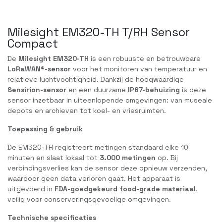
Milesight EM320-TH T/RH Sensor
Compact
De
Milesight EM320-TH
is een robuuste en betrouwbare
LoRaWAN®-sensor
voor het monitoren van temperatuur en
relatieve luchtvochtigheid. Dankzij de hoogwaardige
Sensirion-sensor
en een duurzame
IP67-behuizing
is deze
sensor inzetbaar in uiteenlopende omgevingen: van museale
depots en archieven tot koel- en vriesruimten.
Toepassing & gebruik
De EM320-TH registreert metingen standaard elke 10
minuten en slaat lokaal tot
3.000 metingen
op. Bij
verbindingsverlies kan de sensor deze opnieuw verzenden,
waardoor geen data verloren gaat. Het apparaat is
uitgevoerd in
FDA-goedgekeurd food-grade materiaal
,
veilig voor conserveringsgevoelige omgevingen.
Technische specificaties