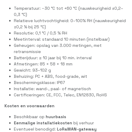
Temperatuur: −30 °C tot +60 °C (nauwkeurigheid ±0,2–
0,3 °C)
Relatieve luchtvochtigheid: 0–100% RH (nauwkeurigheid
±0,2 % bij 25 °C)
Resolutie: 0,1 °C / 0,5 % RH
Meetinterval: standaard 10 minuten (instelbaar)
Geheugen: opslag van 3.000 metingen, met
retransmissie
Batterijduur: ≥ 10 jaar bij 10 min. interval
Afmetingen: 85 × 58 × 18 mm
Gewicht: 93–102 g
Behuizing: PC + ABS, food-grade, wit
Beschermingsklasse: IP67
Installatie: wand-, paal- of magnetisch
Certificeringen: CE, FCC, Telec, EN12830, RoHS
Kosten en voorwaarden
Beschikbaar op
huur­basis
Eenmalige installatiekosten
bij verhuur
Eventueel benodigd:
LoRaWAN-gateway