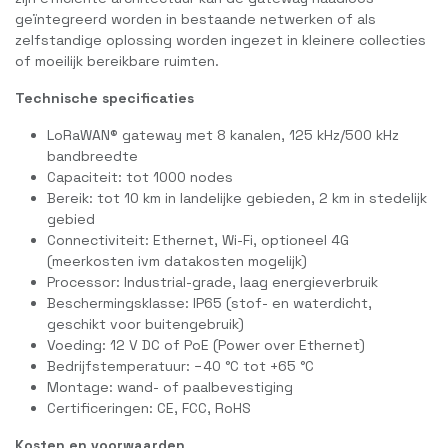
geïntegreerd worden in bestaande netwerken of als
zelfstandige oplossing worden ingezet in kleinere collecties
of moeilijk bereikbare ruimten.
Technische specificaties
LoRaWAN® gateway met 8 kanalen, 125 kHz/500 kHz
bandbreedte
Capaciteit: tot 1000 nodes
Bereik: tot 10 km in landelijke gebieden, 2 km in stedelijk
gebied
Connectiviteit: Ethernet, Wi-Fi, optioneel 4G
(meerkosten ivm datakosten mogelijk)
Processor: Industrial-grade, laag energieverbruik
Beschermingsklasse: IP65 (stof- en waterdicht,
geschikt voor buitengebruik)
Voeding: 12 V DC of PoE (Power over Ethernet)
Bedrijfstemperatuur: −40 °C tot +65 °C
Montage: wand- of paalbevestiging
Certificeringen: CE, FCC, RoHS
Kosten en voorwaarden