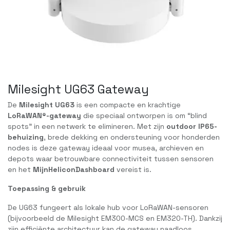
Milesight UG63 Gateway
De
Milesight UG63
is een compacte en krachtige
LoRaWAN®-gateway
die speciaal ontworpen is om “blind
spots” in een netwerk te elimineren. Met zijn
outdoor IP65-
behuizing
, brede dekking en ondersteuning voor honderden
nodes is deze gateway ideaal voor musea, archieven en
depots waar betrouwbare connectiviteit tussen sensoren
en het
MijnHeliconDashboard
vereist is.
Toepassing & gebruik
De UG63 fungeert als lokale hub voor LoRaWAN-sensoren
(bijvoorbeeld de Milesight EM300-MCS en EM320-TH). Dankzij
zijn efficiënte architectuur kan de gateway naadloos