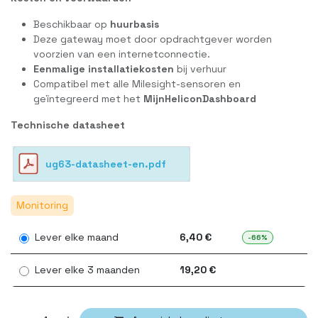
Beschikbaar op
huur­basis
Deze gateway moet door opdrachtgever worden
voorzien van een internetconnectie.
Eenmalige installatiekosten
bij verhuur
Compatibel met alle Milesight-sensoren en
geïntegreerd met het
MijnHeliconDashboard
Technische datasheet
ug63-datasheet-en.pdf
Monitoring
Lever elke maand
6,40 €
-66%
Lever elke 3 maanden
19,20 €