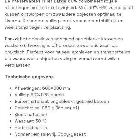
De
Preservables Filler Large 60%
combineert royale
afmetingen met extra stevigheid. Met 60% EPS-vulling is dit
kussen ontworpen om zwaardere objecten optimaal te
fixeren. De hogere vulling zorgt voor meer stabiliteit en
weerstand tegen verplaatsing.
Dankzij het gebruik van ademend ongebleekt katoen en
wasbare uitvoering is dit product zowel duurzaam als
praktisch. Perfect voor musea, archieven en transporteurs
die waardevolle objecten veilig en verantwoord willen
verplaatsen.
Technische gegevens
Afmetingen: 600×800 mm
Vulling: 60% EPS-parels
Buitenmateriaal: ongebleekt gebreid katoen
Gewicht: ca. 950 g (indicatief)
Kleur: natuurwit
Wasbaar: 30 °C
Herbruikbaar: ja
Normen: emissievrij, Oddy-getest