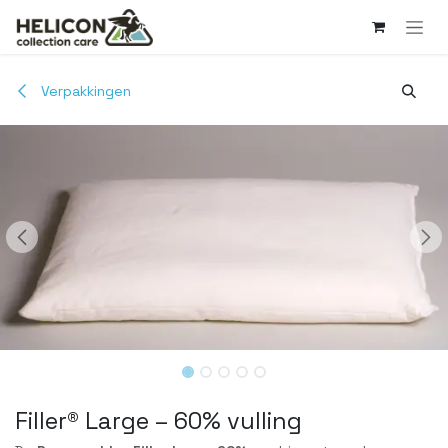
Overslaan naar inhoud
Verpakkingen
Filler® Large – 60% vulling