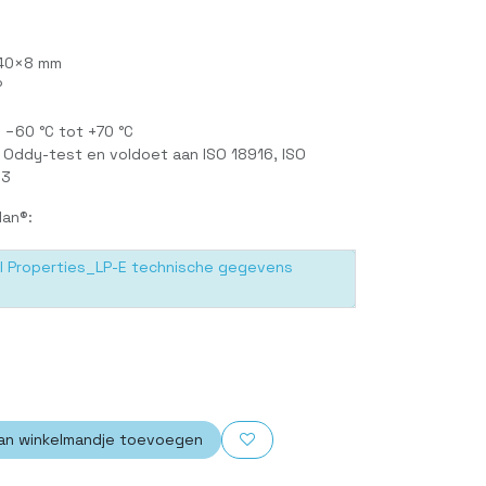
740×8 mm
®
 −60 °C tot +70 °C
Oddy-test en voldoet aan ISO 18916, ISO
63
lan®:
l Properties_LP-E technische gegevens
an winkelmandje toevoegen