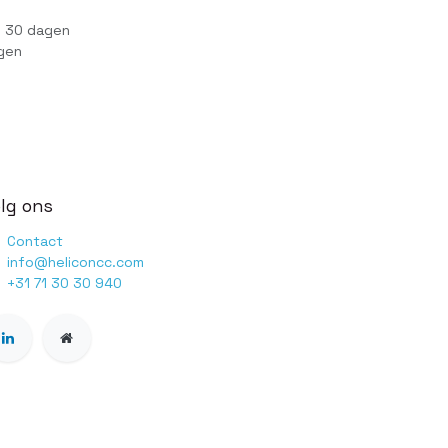
n 30 dagen
gen
lg ons
Contact
info@heliconcc.com
+31 71 30 30 940