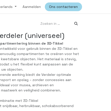
erlands
Aanmelden
Ons contacteren
erdeler (universeel)
mpartimentering binnen de 3D-Tikkel
ontwikkeld voor gebruik binnen de 3D-Tikkel en
eenvoudig compartimenten te creëren voor het
 kwetsbare objecten. Het materiaal is stevig,
, zodat u het flexibel kunt aanpassen aan de
 uw objecten.
erende werking biedt de Verdeler optimale
ansport en opslag – zonder concessies aan
 Ideaal voor musea, archieven en
 maatwerk en veiligheid combineren.
ombinatie met 3D-Tikkel
 snijdbaar, herbruikbaar, schokabsorberend