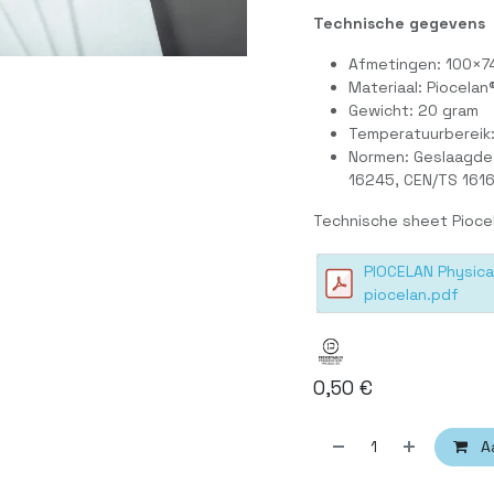
Technische gegevens
Afmetingen: 100×
Materiaal: Piocelan
Gewicht: 20 gram
Temperatuurbereik:
Normen: Geslaagde 
16245, CEN/TS 161
Technische sheet Pioce
PIOCELAN Physica
piocelan.pdf
0,50
€
A