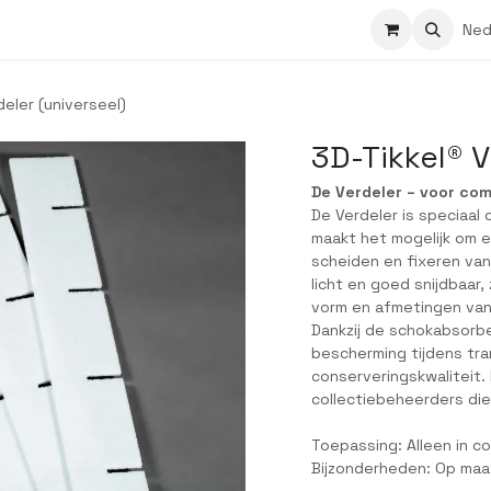
Contact
Cursussen
Vacatures
Ned
deler (universeel)
3D-Tikkel® V
De Verdeler – voor co
De Verdeler is speciaal 
maakt het mogelijk om 
scheiden en fixeren van
licht en goed snijdbaar
vorm en afmetingen van
Dankzij de schokabsorb
bescherming tijdens tr
conserveringskwaliteit.
collectiebeheerders die
Toepassing: Alleen in c
Bijzonderheden: Op maat