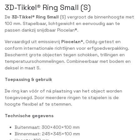
3D-Tikkel® Ring Small (S)
De
3D-Tikkel® Ring Small
(S) vergroot de binnenhoogte met
100 mm. Stapelbaar, lichtgewicht en eenvoudig aan te
passen dankzij snijdbaar Piocelan®.
Vervaardigd uit emissievrij
Piocelan®
, Oddy-getest en
conform internationale richtlijnen voor erfgoedverpakking.
Beschermt grote objecten tegen schokken, trillingen en
temperatuurschommelingen. Combineerbaar met bodem en
deksel in maat S.
Toepassing & gebruik
De ring kan vóór of ná plaatsing van het object worden
toegevoegd. Door meerdere ringen te stapelen is de
hoogte flexibel af te stemmen.
Technische gegevens
Buitenmaat: 300×400×100 mm
Binnenmaat: 245×345×100 mm