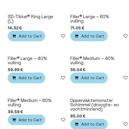
3D-Tikkel® Ring Large
Filler® Large – 60%
(L)
vulling
14.32
€
71.05
€
Add to Cart
Add to wishlist
Add to Cart
Filler® Large – 40%
Filler® Medium – 40%
vulling
vulling
59.89
€
36.54
€
Add to Cart
Add to wishlist
Add to Cart
Filler® Medium – 60%
Oppervlaktemonster
vulling
Schimmel (droogte- en
vochtminnend)
39.59
€
85.00
€
Add to Cart
Add to wishlist
Add to Cart