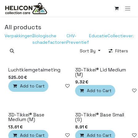
Skip to Content
All products
Verpakkingen
Biologische
CHV-
Educatie
Collectieverzo
schadefactoren
Preventief
Sort By
Filters
Luchtkiemgetalmeting
3D-Tikkel® Lid Medium
(M)
525.00
€
9.32
€
Add to Cart
Add to wishlist
Add to Cart
3D-Tikkel® Base
3D-Tikkel® Base Small
Medium (M)
(S)
13.61
€
8.91
€
Add to Cart
Add to wishlist
Add to Cart