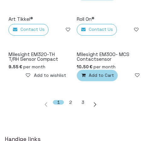
Art Tikkel®
Roll On®
Contact Us
Contact Us
Add to wishlist
Milesight EM320-TH
Milesight EM300- MCS
T/RH Sensor Compact
Contactsensor
per month
per month
9.55
€
10.50
€
Add to wishlist
Add to Cart
1
2
3
Handige links