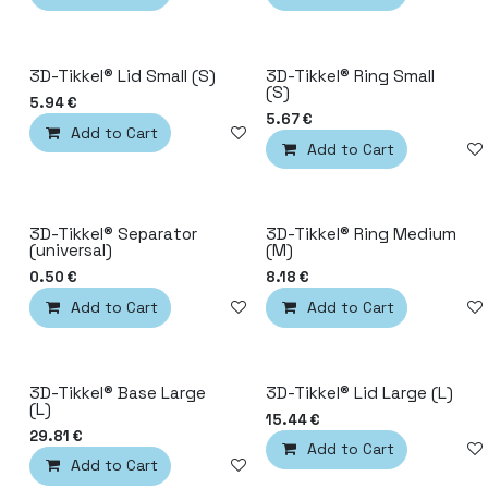
3D-Tikkel® Lid Small (S)
3D-Tikkel® Ring Small
(S)
5.94
€
5.67
€
Add to Cart
Add to wishlist
Add to Cart
3D-Tikkel® Separator
3D-Tikkel® Ring Medium
(universal)
(M)
0.50
€
8.18
€
Add to Cart
Add to wishlist
Add to Cart
3D-Tikkel® Base Large
3D-Tikkel® Lid Large (L)
(L)
15.44
€
29.81
€
Add to Cart
Add to Cart
Add to wishlist