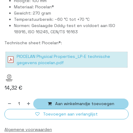
Hoogte: 100 mm
Materiaal: Piocelan®
Gewicht: 270 gram
Temperatuurbereik: −60 °C tot +70 °C
Normen: Geslaagde Oddy-test en voldoet aan ISO
18916, ISO 16245, CEN/TS 16163
Technische sheet Piocelan®:
PIOCELAN Physical Properties_LP-E technische
gegevens piocelan.pdf
14,32
€
Aan winkelmandje toevoegen
Toevoegen aan verlanglijst
Algemene voorwaarden