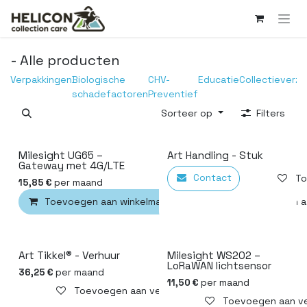
Overslaan naar inhoud
- Alle producten
Verpakkingen
Biologische
CHV-
Educatie
Collectieverzo
schadefactoren
Preventief
Sorteer op
Filters
Milesight UG65 –
Art Handling - Stuk
Gateway met 4G/LTE
Contact
To
per maand
15,85
€
Toevoegen aan winkelmandje
Toevoegen aa
Art Tikkel® - Verhuur
Milesight WS202 –
LoRaWAN lichtsensor
per maand
36,25
€
per maand
11,50
€
Toevoegen aan verlanglijst
Toevoegen aan ver